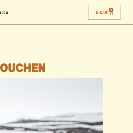
0
arco
€
0,00
DOUCHEN