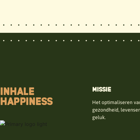
INHALE
MISSIE
HAPPINESS
Het optimaliseren va
gezondheid, levense
geluk.