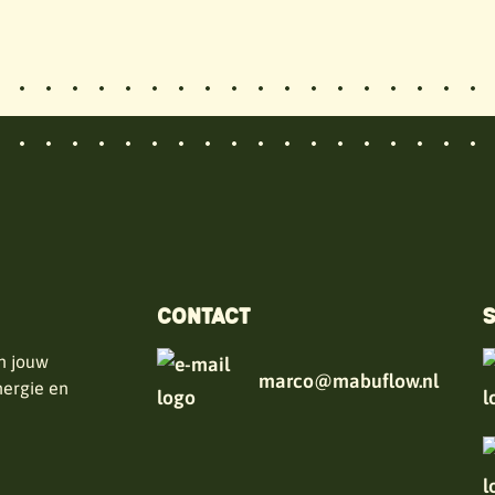
CONTACT
S
n jouw
marco@mabuflow.nl
nergie en